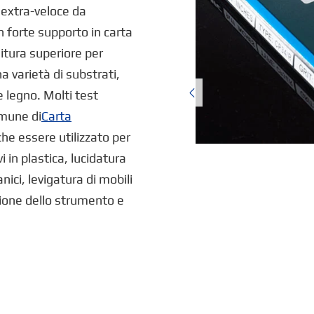
o extra-veloce da
n forte supporto in carta
itura superiore per
a varietà di substrati,

e legno. Molti test
omune di
Carta
che essere utilizzato per
vi in plastica, lucidatura
ici, levigatura di mobili
isione dello strumento e