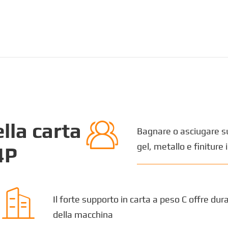

lla carta
Bagnare o asciugare su 
gel, metallo e finiture 
4P

Il forte supporto in carta a peso C offre du
della macchina