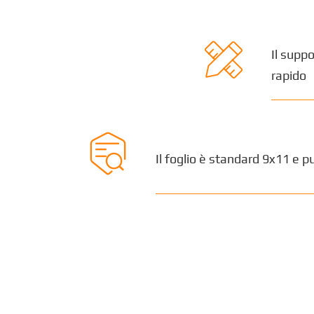

Il supp
rapido

Il foglio è standard 9x11 e 