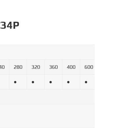
C34P
40
280
320
360
400
600
800
100
●
●
●
●
●
●
●