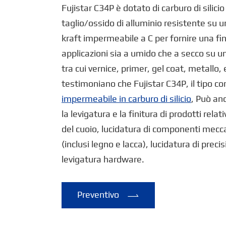
Fujistar C34P è dotato di carburo di silici
taglio/ossido di alluminio resistente su u
kraft impermeabile a C per fornire una fin
applicazioni sia a umido che a secco su un
tra cui vernice, primer, gel coat, metallo, 
testimoniano che Fujistar C34P, il tipo c
impermeabile in carburo di silicio
, Può an
la levigatura e la finitura di prodotti relati
del cuoio, lucidatura di componenti meccan
(inclusi legno e lacca), lucidatura di prec
levigatura hardware.
Preventivo
