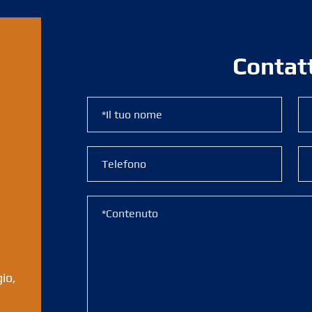
Contat
io,