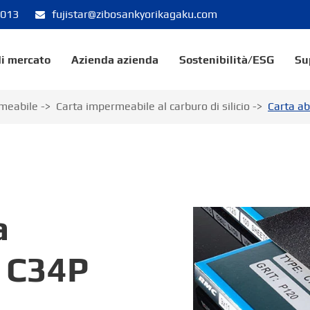
8013
fujistar@zibosankyorikagaku.com
di mercato
Azienda azienda
Sostenibilità/ESG
Su
rmeabile
Carta impermeabile al carburo di silicio
Carta a
a
 C34P