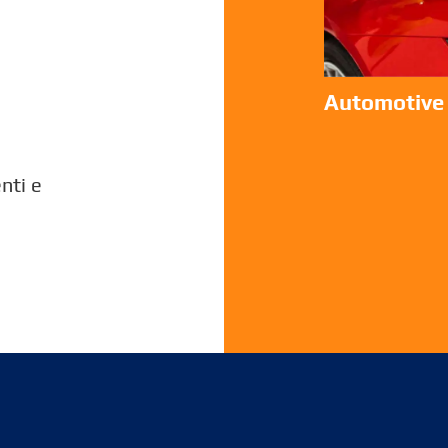
Automotive
nti e
i