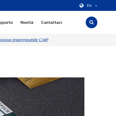
En
中文
pporto
Novità
Contattaci
English
brasiva impermeabile C34P
한국어
français
Deutsch
Español
italiano
русский