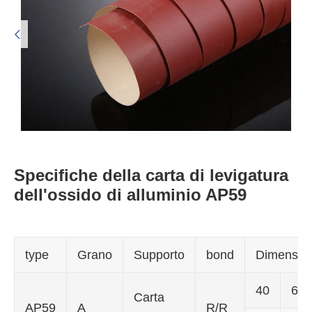

Specifiche della carta di levigatura
dell'ossido di alluminio AP59
type
Grano
Supporto
bond
Dimensioni
40
60
Carta
AP59
A
R/R