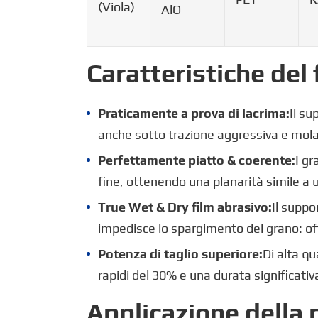
(Viola)
AlO
Caratteristiche del
Praticamente a prova di lacrima:
Il su
anche sotto trazione aggressiva e molat
Perfettamente piatto & coerente:
I gr
fine, ottenendo una planarità simile a
True Wet & Dry film abrasivo:
Il supp
impedisce lo spargimento del grano: offr
Potenza di taglio superiore:
Di alta qu
rapidi del 30% e una durata significativ
Applicazione della 