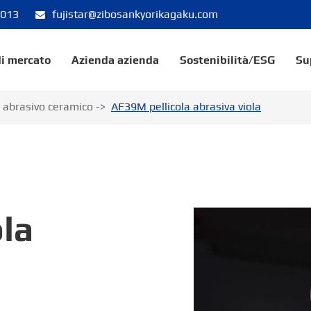
8013
fujistar@zibosankyorikagaku.com
di mercato
Azienda azienda
Sostenibilità/ESG
Su
 abrasivo ceramico
AF39M pellicola abrasiva viola
la