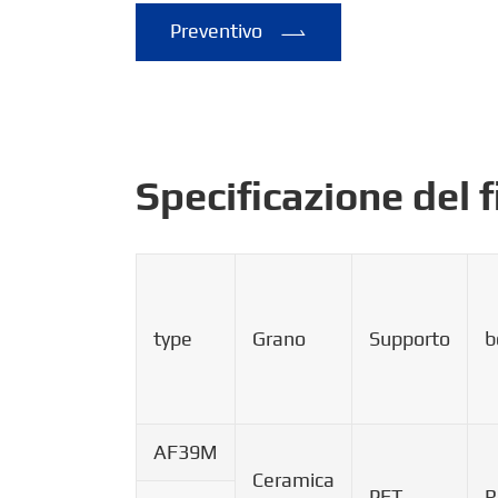
Preventivo

Specificazione del 
type
Grano
Supporto
b
AF39M
Ceramica
PET
R