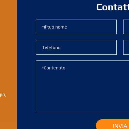
Contat
io,