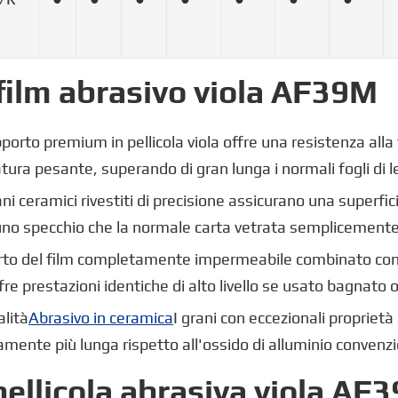
 film abrasivo viola AF39M
pporto premium in pellicola viola offre una resistenza all
ura pesante, superando di gran lunga i normali fogli di l
ani ceramici rivestiti di precisione assicurano una superfici
 uno specchio che la normale carta vetrata semplicement
orto del film completamente impermeabile combinato con l
e prestazioni identiche di alto livello se usato bagnato o
alità
Abrasivo in ceramica
I grani con eccezionali proprietà 
amente più lunga rispetto all'ossido di alluminio convenz
pellicola abrasiva viola AF