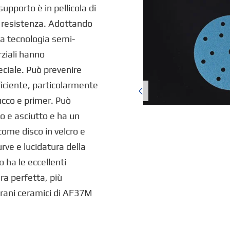
supporto è in pellicola di
e resistenza. Adottando
 la tecnologia semi-
rziali hanno
ciale. Può prevenire
ficiente, particolarmente

ucco e primer. Può
o e asciutto e ha un
come disco in velcro e
rve e lucidatura della
o ha le eccellenti
ura perfetta, più
grani ceramici di AF37M