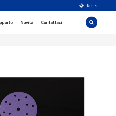
En
中文
pporto
Novità
Contattaci
English
한국어
français
Deutsch
Español
italiano
русский