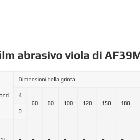
film abrasivo viola di AF39
Dimensioni della grinta
ond
4
60
80
100
120
150
180
0
/R
●
●
●
●
●
●
●