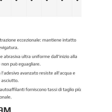
a trazione eccezionale: mantiene intatto
evigatura.
e abrasiva ultra uniforme dall'inizio alla
e non può eguagliare.
'adesivo avanzato resiste all'acqua e
 asciutto.
autoaffilanti forniscono tassi di taglio più
ionale.
39M