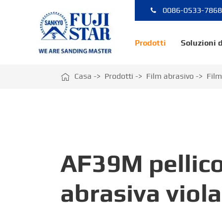
0086-0533-786
Prodotti
Soluzioni 

Casa
Prodotti
Film abrasivo
Film
AF39M pellico
abrasiva viola