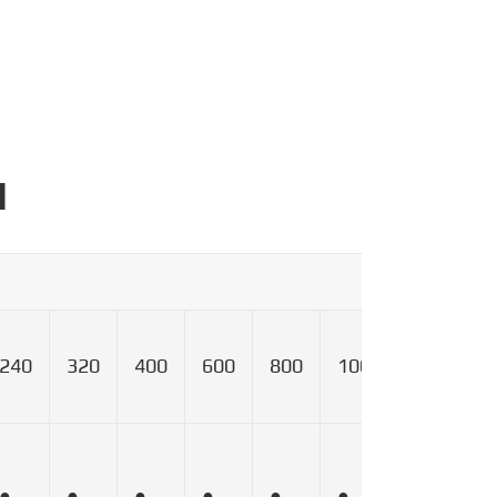
M
240
320
400
600
800
1000
1200
●
●
●
●
●
●
●